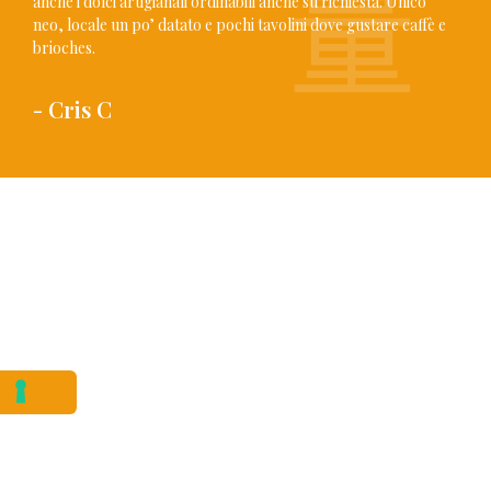
anche i dolci artigianali ordinabili anche su richiesta. Unico
neo, locale un po’ datato e pochi tavolini dove gustare caffè e
brioches.
- Cris C